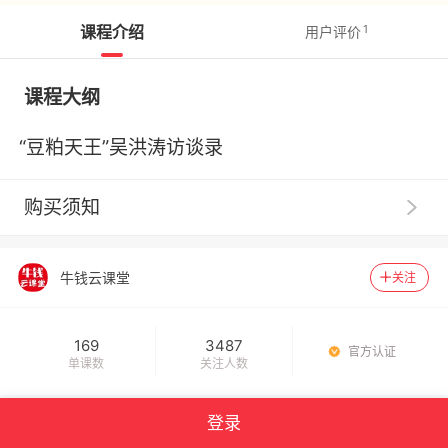
课程介绍
1
用户评价
课程大纲
“豆粕天王”吴洪涛访谈录
购买须知
1
.
【服务提示】广州思坞信息科技有限公司（以下称“千
聊”）系提供技术支持的网络服务提供者，千聊平台内相
牛钱云课堂
关注
关商品的信息内容制作、发布等均由知识店铺独立完成，
千聊不事先审核。
2
.
【交易主体】请您了解，您在千聊平台购买的数字化
169
3487
官方认证
商品均系由商品页面上标示的知识店铺为您提供，千聊并
单课数
关注人数
非数字化商品的提供者和销售者。您一旦支付费用购买千
聊平台上知识店铺提供的相关数字化商品，即与提供数字
登录
化商品的知识店铺建立合同关系，千聊不构成该合同关系
没有更多了