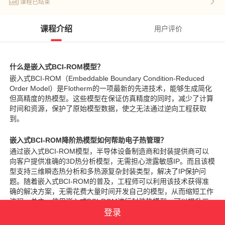
课程已结束
课程介绍
用户评价
什么是嵌入式
BCI-ROM
模型？
嵌入式
BCI-ROM
（
Embeddable Boundary Condition-Reduced
Order Model
）是
Flotherm
的一项最新的先进技术，能够生成简化
但高精度的热模型。这些模型在保证仿真精度的同时，减少了计算
时间和资源，保护了原始模型数据，使之无法通过逆向工程获取
到。
嵌入式
BCI-ROM
降阶热模型如何帮助电子热管理？
通过嵌入式
BCI-ROM
模型，半导体设备制造商和封装提供商可以
向客户提供准确的
3D
热分析模型，无需担心泄露敏感
IP
。而且该模
型支持三维瞬态热分析和多热源复杂封装类型，解决了
IP
保护问
题。随着嵌入式
BCI-ROM
的普及，工程师可以利用该技术获得准
确的解决方案，无需花费大量时间开发自己的模型，从而缩短工作
流程。总之，使用嵌入式
BCI-ROM
进行封装热模型，可以提升三
登录
维系统级热建模的准确性，使电子产品更可靠，缩短设计周期。