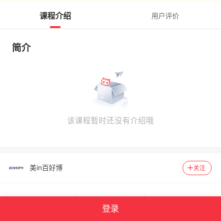
课程介绍
用户评价
简介
该课程暂时还没有介绍哦
美in百好博
关注
131
4814
登录
单课数
关注人数