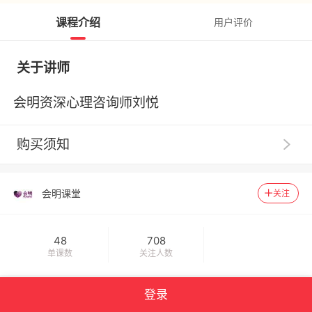
课程介绍
用户评价
关于讲师
会明资深心理咨询师刘悦
购买须知
1
.
【服务提示】广州思坞信息科技有限公司（以下称“千
聊”）系提供技术支持的网络服务提供者，千聊平台内相
会明课堂
关注
关商品的信息内容制作、发布等均由知识店铺独立完成，
千聊不事先审核。
2
.
【交易主体】请您了解，您在千聊平台购买的数字化
48
708
商品均系由商品页面上标示的知识店铺为您提供，千聊并
单课数
关注人数
非数字化商品的提供者和销售者。您一旦支付费用购买千
聊平台上知识店铺提供的相关数字化商品，即与提供数字
登录
化商品的知识店铺建立合同关系，千聊不构成该合同关系
没有更多了