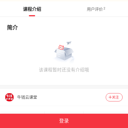
课程介绍
2
用户评价
简介
该课程暂时还没有介绍哦
牛钱云课堂
关注
169
3487
官方认证
登录
单课数
关注人数