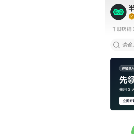
千聊店铺I
请输