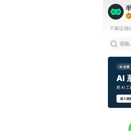
千聊店铺I
请输