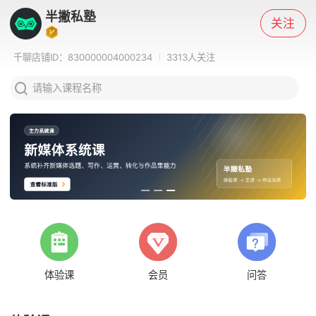
半撇私塾
关注
千聊店铺ID：
830000004000234
3313
人关注
请输入课程名称
体验课
会员
问答