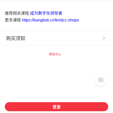
推荐相关课程
成为数字化领导者
更多课程
https://bangbok.cn/km/jcc-shops
购买须知
1
.
【服务提示】广州思坞信息科技有限公司（以下称“千
聊”）系提供技术支持的网络服务提供者，千聊平台内相
帮助中心
关商品的信息内容制作、发布等均由知识店铺独立完成，
千聊不事先审核。
2
.
【交易主体】请您了解，您在千聊平台购买的数字化
商品均系由商品页面上标示的知识店铺为您提供，千聊并
非数字化商品的提供者和销售者。您一旦支付费用购买千
聊平台上知识店铺提供的相关数字化商品，即与提供数字
化商品的知识店铺建立合同关系，千聊不构成该合同关系
的任一方，相关权利义务均归属于您与知识店铺之间（如
课程收益、开票义务、产品安全保障义务归知识店铺），
登录
若您需要开票，请您联系知识店铺申请开具发票。