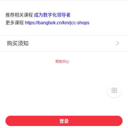
推荐相关课程
成为数字化领导者
更多课程
https://bangbok.cn/km/jcc-shops
购买须知
1
.
【服务提示】广州思坞信息科技有限公司（以下称“千
聊”）系提供技术支持的网络服务提供者，千聊平台内相
帮助中心
关商品的信息内容制作、发布等均由知识店铺独立完成，
千聊不事先审核。
2
.
【交易主体】请您了解，您在千聊平台购买的数字化
商品均系由商品页面上标示的知识店铺为您提供，千聊并
非数字化商品的提供者和销售者。您一旦支付费用购买千
聊平台上知识店铺提供的相关数字化商品，即与提供数字
化商品的知识店铺建立合同关系，千聊不构成该合同关系
的任一方，相关权利义务均归属于您与知识店铺之间（如
课程收益、开票义务、产品安全保障义务归知识店铺），
登录
若您需要开票，请您联系知识店铺申请开具发票。