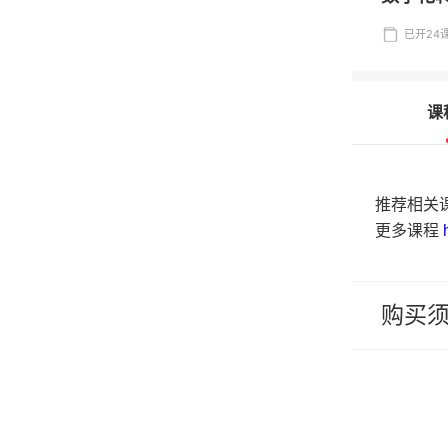
已开24课
课
推荐相关
更多课程
购买
1
.
【服
技术支
发布等
2
.
【交