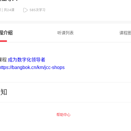
 | 共24课
585
次学习
程介绍
听课列表
课程
课程
成为数字化领导者
https://bangbok.cn/km/jcc-shops
须知
务提示】广州思坞信息科技有限公司（以下称“千聊”）
持的网络服务提供者，千聊平台内相关商品的信息内容
帮助中心
均由知识店铺独立完成，千聊不事先审核。
易主体】请您了解，您在千聊平台购买的数字化商品均