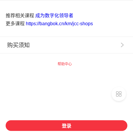
推荐相关课程
成为数字化领导者
更多课程
https://bangbok.cn/km/jcc-shops
购买须知
1
.
【服务提示】广州思坞信息科技有限公司（以下称“千
聊”）系提供技术支持的网络服务提供者，千聊平台内相
帮助中心
关商品的信息内容制作、发布等均由知识店铺独立完成，
千聊不事先审核。
2
.
【交易主体】请您了解，您在千聊平台购买的数字化
商品均系由商品页面上标示的知识店铺为您提供，千聊并
非数字化商品的提供者和销售者。您一旦支付费用购买千
聊平台上知识店铺提供的相关数字化商品，即与提供数字
化商品的知识店铺建立合同关系，千聊不构成该合同关系
的任一方，相关权利义务均归属于您与知识店铺之间（如
课程收益、开票义务、产品安全保障义务归知识店铺），
登录
若您需要开票，请您联系知识店铺申请开具发票。