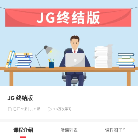
JG 终结版
已开71课 | 共71课
1.6万
次学习
课程介绍
2
听课列表
课程圈子