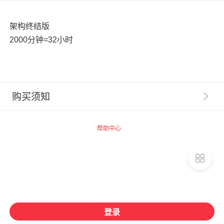
架构终结版
2000分钟=32小时
购买须知
1
.
【服务提示】广州思坞信息科技有限公司（以下称“千
聊”）系提供技术支持的网络服务提供者，千聊平台内相
帮助中心
关商品的信息内容制作、发布等均由知识店铺独立完成，
千聊不事先审核。
2
.
【交易主体】请您了解，您在千聊平台购买的数字化
商品均系由商品页面上标示的知识店铺为您提供，千聊并
非数字化商品的提供者和销售者。您一旦支付费用购买千
聊平台上知识店铺提供的相关数字化商品，即与提供数字
化商品的知识店铺建立合同关系，千聊不构成该合同关系
登录
的任一方，相关权利义务均归属于您与知识店铺之间（如