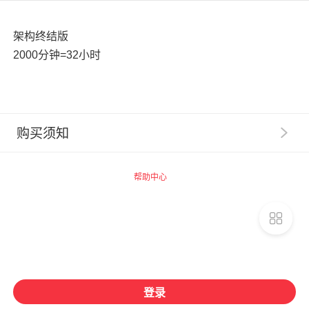
架构终结版
2000分钟=32小时
购买须知
1
.
【服务提示】广州思坞信息科技有限公司（以下称“千
聊”）系提供技术支持的网络服务提供者，千聊平台内相
帮助中心
关商品的信息内容制作、发布等均由知识店铺独立完成，
千聊不事先审核。
2
.
【交易主体】请您了解，您在千聊平台购买的数字化
商品均系由商品页面上标示的知识店铺为您提供，千聊并
非数字化商品的提供者和销售者。您一旦支付费用购买千
聊平台上知识店铺提供的相关数字化商品，即与提供数字
化商品的知识店铺建立合同关系，千聊不构成该合同关系
登录
的任一方，相关权利义务均归属于您与知识店铺之间（如