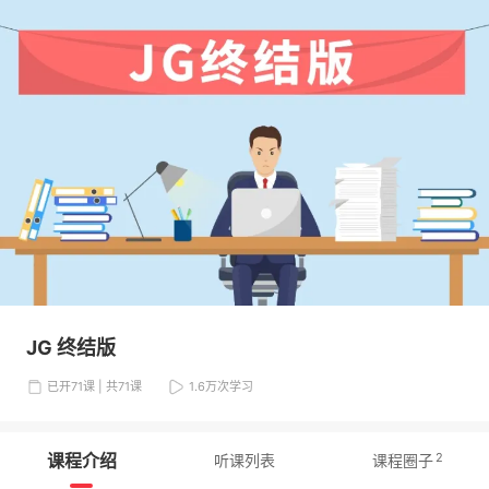
JG 终结版
已开71课 | 共71课
1.6万
次学习
课程介绍
2
听课列表
课程圈子