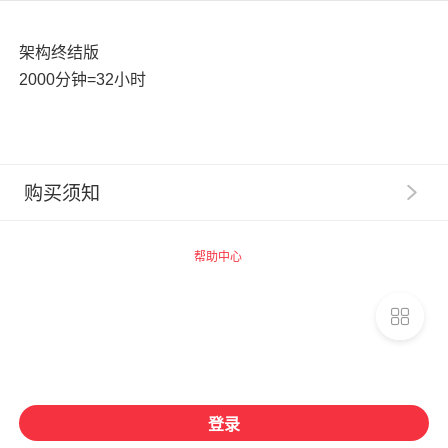
架构终结版
2000分钟=32小时
购买须知
1
.
【服务提示】广州思坞信息科技有限公司（以下称“千
聊”）系提供技术支持的网络服务提供者，千聊平台内相
帮助中心
关商品的信息内容制作、发布等均由知识店铺独立完成，
千聊不事先审核。
2
.
【交易主体】请您了解，您在千聊平台购买的数字化
商品均系由商品页面上标示的知识店铺为您提供，千聊并
非数字化商品的提供者和销售者。您一旦支付费用购买千
聊平台上知识店铺提供的相关数字化商品，即与提供数字
化商品的知识店铺建立合同关系，千聊不构成该合同关系
登录
的任一方，相关权利义务均归属于您与知识店铺之间（如