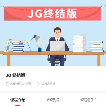
JG 终结版
已开71课 | 共71课
1.6万
次学习
课程介绍
2
听课列表
课程圈子