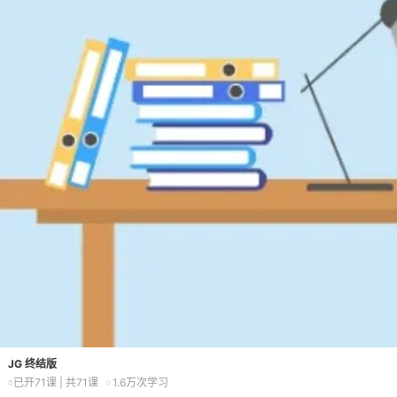
JG 终结版
已开71课 | 共71课
1.6万
次学习