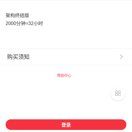
架构终结版
2000分钟=32小时
购买须知
1
.
【服务提示】广州思坞信息科技有限公司（以下称“千
聊”）系提供技术支持的网络服务提供者，千聊平台内相
帮助中心
关商品的信息内容制作、发布等均由知识店铺独立完成，
千聊不事先审核。
2
.
【交易主体】请您了解，您在千聊平台购买的数字化
商品均系由商品页面上标示的知识店铺为您提供，千聊并
非数字化商品的提供者和销售者。您一旦支付费用购买千
聊平台上知识店铺提供的相关数字化商品，即与提供数字
化商品的知识店铺建立合同关系，千聊不构成该合同关系
登录
的任一方，相关权利义务均归属于您与知识店铺之间（如