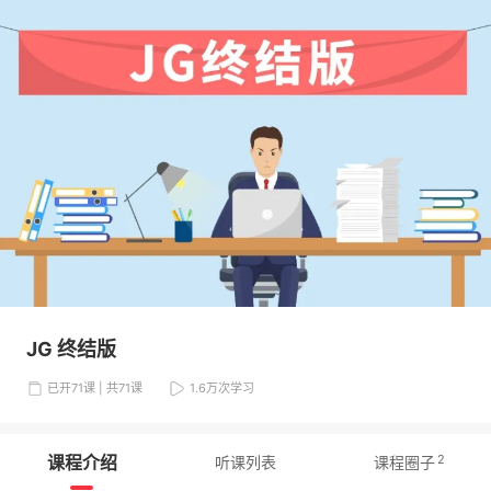
JG 终结版
已开71课 | 共71课
1.6万
次学习
课程介绍
2
听课列表
课程圈子