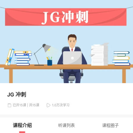
JG 冲刺
已开15课 | 共15课
1.0万
次学习
课程介绍
听课列表
课程圈子