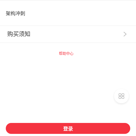
架构冲刺
购买须知
1
.
【服务提示】广州思坞信息科技有限公司（以下称“千
聊”）系提供技术支持的网络服务提供者，千聊平台内相
帮助中心
关商品的信息内容制作、发布等均由知识店铺独立完成，
千聊不事先审核。
2
.
【交易主体】请您了解，您在千聊平台购买的数字化
商品均系由商品页面上标示的知识店铺为您提供，千聊并
非数字化商品的提供者和销售者。您一旦支付费用购买千
聊平台上知识店铺提供的相关数字化商品，即与提供数字
化商品的知识店铺建立合同关系，千聊不构成该合同关系
的任一方，相关权利义务均归属于您与知识店铺之间（如
课程收益、开票义务、产品安全保障义务归知识店铺），
若您需要开票，请您联系知识店铺申请开具发票。
登录
3
.
知识店铺课程为付费课程的，按课程计划定期更新，