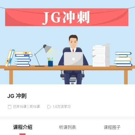
JG 冲刺
已开15课 | 共15课
1.0万
次学习
课程介绍
听课列表
课程圈子