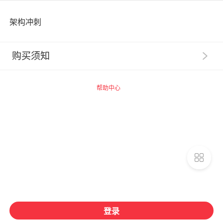
架构冲刺
购买须知
1
.
【服务提示】广州思坞信息科技有限公司（以下称“千
聊”）系提供技术支持的网络服务提供者，千聊平台内相
帮助中心
关商品的信息内容制作、发布等均由知识店铺独立完成，
千聊不事先审核。
2
.
【交易主体】请您了解，您在千聊平台购买的数字化
商品均系由商品页面上标示的知识店铺为您提供，千聊并
非数字化商品的提供者和销售者。您一旦支付费用购买千
聊平台上知识店铺提供的相关数字化商品，即与提供数字
化商品的知识店铺建立合同关系，千聊不构成该合同关系
的任一方，相关权利义务均归属于您与知识店铺之间（如
课程收益、开票义务、产品安全保障义务归知识店铺），
若您需要开票，请您联系知识店铺申请开具发票。
登录
3
.
知识店铺课程为付费课程的，按课程计划定期更新，