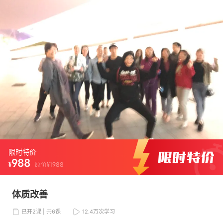
限时特价
988
¥
原价
¥
1988
体质改善
已开2课 | 共6课
12.4万
次学习