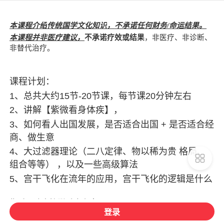
本课程介绍
传统国学文化知识
，
不承诺任何财务/命运结果。
本课程并非医疗建议，
不承诺疗效或结果
，非医疗、非诊断、
非替代治疗。
课程计划：
1、总共大约15节-20节课，每节课20分钟左右
2、讲解【紫微看身体疾】，
3、如何看人出国发展，是否适合出国 + 是否适合经
商、做生意
4、大过滤器理论（二八定律、物以稀为贵 格局、
组合等等） ，以及一些高级算法
5、宫干飞化在流年的应用，宫干飞化的逻辑是什么
售后：请直接联系令东来
登录