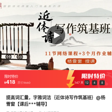
限时特价
418
原价
¥
660
12
4
8
¥
147
天
:
:
提高词汇量，字雅词洁｛近体诗写作筑基班｝@杨
雪窗【课后***辅导】