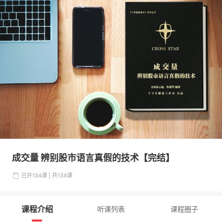
成交量 辨别股市语言真假的技术【完结】
已开134课 | 共134课
课程介绍
听课列表
课程圈子