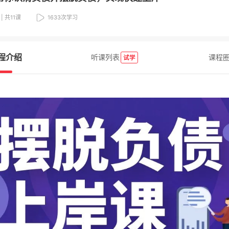
| 共11课
1633
次学习
程介绍
听课列表
课程
试学