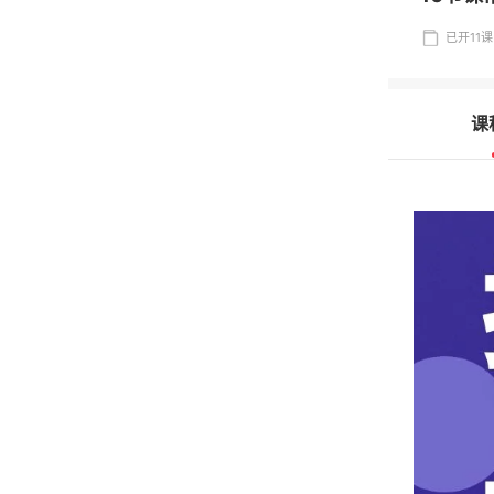
已开11课 
课