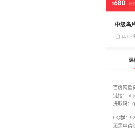
680
¥
原
中级鸟片
已开37课
课
百度网盘
链接：https
提取码：g
QQ群：92
无需申请