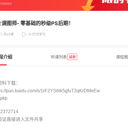
价
¥
3880
调图师- 零基础的秒级PS后期！
 | 共37课
3.7万
次学习
程介绍
听课列表
课程圈
试学
资料下载：
://pan.baidu.com/s/1rF2YS6lk5gfuT2qKrDMeEw
pkp
2372714
验证直接进入文件共享