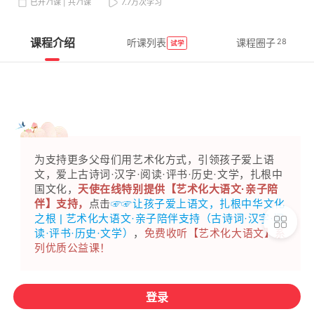
已开71课 | 共71课
7.7万
次学习
课程介绍
28
听课列表
课程圈子
试学
为支持更多父母们用艺术化方式，引领孩子爱上语
文，爱上
古诗词·汉字·阅读·评书·历史·文学
，扎根中
国文化，
天使在线特别提供【艺术化大语文·亲子陪
伴】支持，
点击
☞☞让孩子爱上语文，扎根中华文化
之根 | 艺术化大语文·亲子陪伴支持（古诗词·汉字·阅
读·评书·历史·文学）
，
免费收听【艺术化大语文】系
列优质公益课！
登录
【温馨提示】 该链接为童谣视频全系列，全系列共包括四