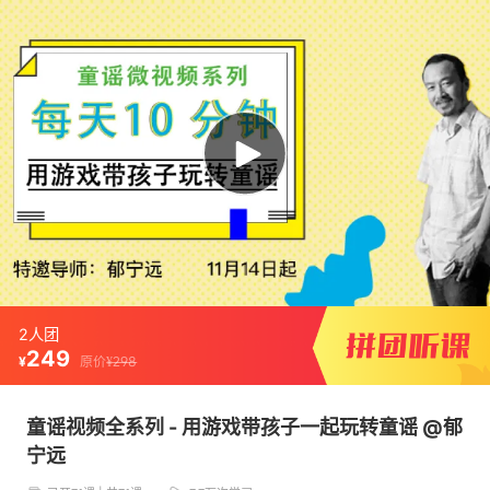
2人团
249
原价
¥
298
¥
童谣视频全系列 - 用游戏带孩子一起玩转童谣 @郁
宁远