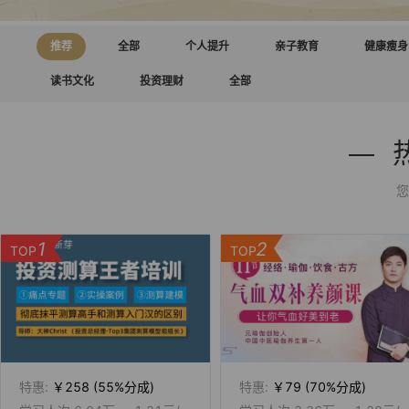
推荐
全部
个人提升
亲子教育
健康瘦身
读书文化
投资理财
全部
您
1
2
TOP
TOP
特惠:
￥258
(55%分成)
特惠:
￥79
(70%分成)